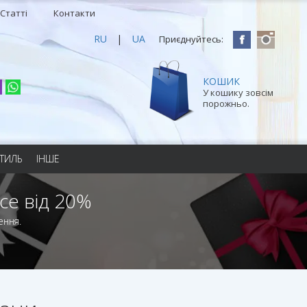
Статті
Контакти
RU
|
UA
Приєднуйтесь:
КОШИК
У кошику зовсім
порожньо.
ТИЛЬ
ІНШЕ
се від 20%
ення.