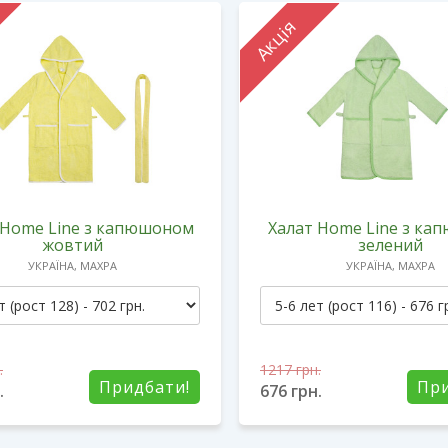
Акція
 Home Line з капюшоном
Халат Home Line з к
жовтий
зелений
УКРАЇНА, МАХРА
УКРАЇНА, МАХРА
.
1217
грн.
Придбати!
При
.
676
грн.