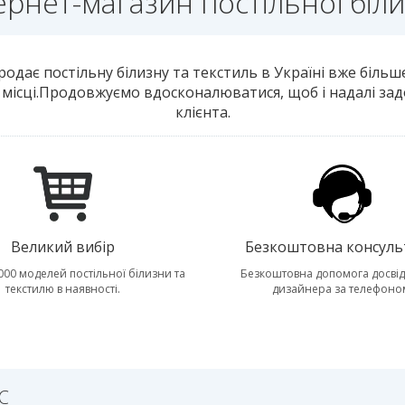
ернет-магазин постільної біл
дає постільну білизну та текстиль в Україні вже більше
а місці.Продовжуємо вдосконалюватися, щоб і надалі з
клієнта.
Великий вибір
Безкоштовна консуль
000 моделей постільної білизни та
Безкоштовна допомога досві
текстилю в наявності.
дизайнера за телефоно
С