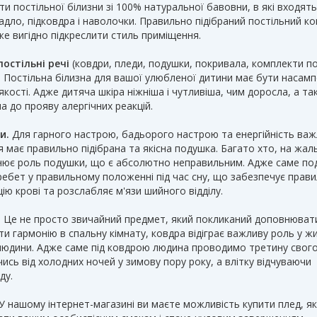
и постільної білизни зі 100% натуральної бавовни, в які входять
дло, підковдра і наволочки. Правильно підібраний постільний к
е вигідно підкреслити стиль приміщення.
постільні речі
(ковдри, пледи, подушки, покривала, комплекти по
. Постільна білизна для вашої улюбленої дитини має бути насам
якості. Адже дитяча шкіра ніжніша і чутливіша, чим доросла, а т
а до прояву алергічних реакцій.
и.
Для гарного настрою, бадьорого настрою та енергійність ва
 має правильно підібрана та якісна подушка. Багато хто, на жаль
нює роль подушки, що є абсолютно неправильним. Адже саме по
ребет у правильному положенні під час сну, що забезпечує прав
ію крові та розслабляє м'язи шийного відділу.
.
Це не просто звичайний предмет, який покликаний доповнюват
и гармонію в спальну кімнату, ковдра відіграє важливу роль у жи
людини. Адже саме під ковдрою людина проводимо третину свого
чись від холодних ночей у зимову пору року, а влітку відчуваючи
ду.
У нашому інтернет-магазині ви маєте можливість купити плед, я