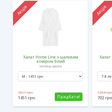
Акція
Акція
Халат Home Line з шалевим
Халат
0
коміром білий
УКРАЇНА, МАХРА
2611
грн.
1264
грн
!
Придбати!
1451
грн.
702
грн