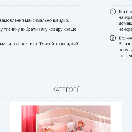
Ми пр
найкр
 замовлення максимально швидко.
домаш
ку тканину вибрати і яку ковдру краще
найкра
Велич
имально спростити. Точний та швидкий
білизн
популя
коштув
КАТЕГОРІЇ