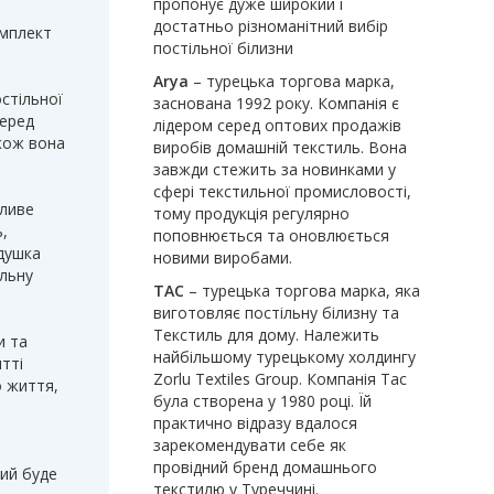
пропонує дуже широкий і
достатньо різноманітний вибір
омплект
постільної білизни
Arya
– турецька торгова марка,
стільної
заснована 1992 року. Компанія є
перед
лідером серед оптових продажів
акож вона
виробів домашній текстиль. Вона
завжди стежить за новинками у
сфері текстильної промисловості,
жливе
тому продукція регулярно
,
поповнюється та оновлюється
душка
новими виробами.
ильну
TAC
– турецька торгова марка, яка
виготовляє постільну білизну та
Текстиль для дому. Належить
и та
найбільшому турецькому холдингу
тті
Zorlu Textiles Group. Компанія Tac
 життя,
була створена у 1980 році. Їй
практично відразу вдалося
зарекомендувати себе як
провідний бренд домашнього
кий буде
текстилю у Туреччині.