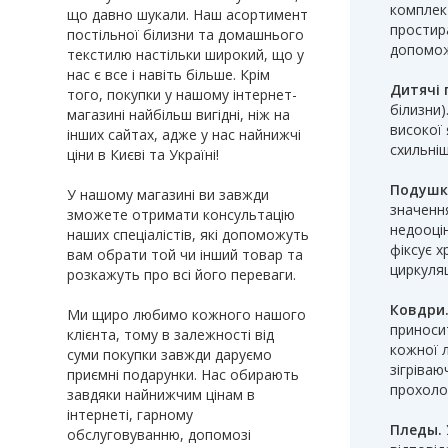
комплект
що давно шукали. Наш асортимент
простира
постільної білизни та домашнього
допомож
текстилю настільки широкий, що у
нас є все і навіть більше. Крім
Дитячі 
того, покупки у нашому інтернет-
білизни)
магазині найбільш вигідні, ніж на
високої 
інших сайтах, адже у нас найнижчі
схильніш
ціни в Києві та Україні!
Подушк
У нашому магазині ви завжди
значення
зможете отримати консультацію
недооці
наших спеціалістів, які допоможуть
фіксує х
вам обрати той чи інший товар та
циркуляц
розкажуть про всі його переваги.
Ковдри
Ми щиро любимо кожного нашого
приносит
клієнта, тому в залежності від
кожної 
суми покупки завжди даруємо
зігріваю
приємні подарунки. Нас обирають
прохоло
завдяки найнижчим цінам в
інтернеті, гарному
Пледы.
обслуговуванню, допомозі