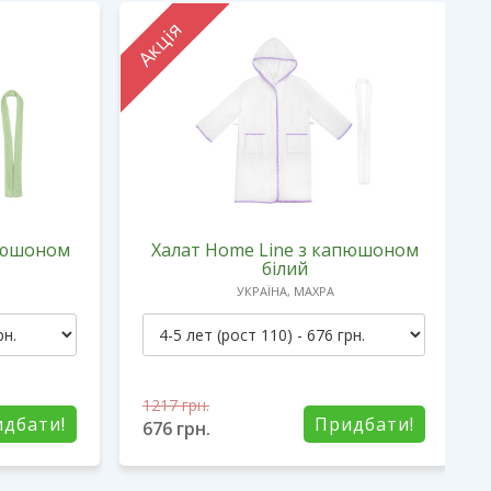
Акція
апюшоном
Халат Home Line з капюшоном
білий
УКРАЇНА, МАХРА
1217
грн.
дбати!
Придбати!
676
грн.