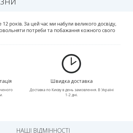
изни
 12 років. За цей час ми набули великого досвіду,
адовольняти потреби та побажання кожного свого
тація
Швидка доставка
дченого
Доставка по Києву в день замовлення. В Україні
м.
1-2 дні.
НАШІ ВІДМІННОСТІ