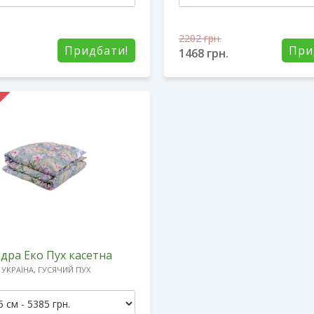
2202
грн.
Придбати!
При
1468
грн.
дра Еко Пух касетна
УКРАЇНА, ГУСЯЧИЙ ПУХ