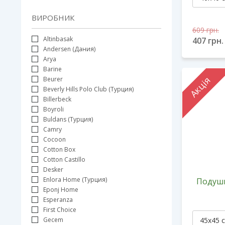
ВИРОБНИК
609
грн.
Altinbasak
407
грн.
Andersen (Дания)
Arya
Barine
Акція
Beurer
Beverly Hills Polo Club (Турция)
Billerbeck
Boyroli
Buldans (Турция)
Camry
Cocoon
Cotton Box
Cotton Castillo
Desker
Enlora Home (Турция)
Подушк
Eponj Home
Esperanza
First Choice
Gecem