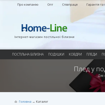
Про компанію
Опт
Співпраця
Гарантія та
Інтернет-магазин постільної білизни
ПОСТІЛЬНА БІЛИЗНА
ПОДУШКИ
КОВДРИ
ПЛЕДИ
П
Плед у по
Для 
Головна
Каталог