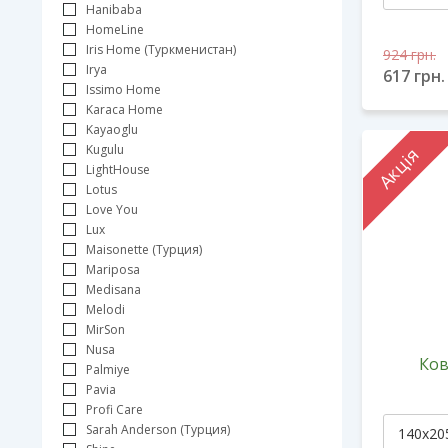
Hanibaba
HomeLine
Iris Home (Туркменистан)
924
грн.
Irya
617
грн.
Issimo Home
Karaca Home
Kayaoglu
Kugulu
Акція
LightHouse
Lotus
Love You
Lux
Maisonette (Турция)
Mariposa
Medisana
Melodi
MirSon
Nusa
Ков
Palmiye
Pavia
Profi Care
Sarah Anderson (Турция)