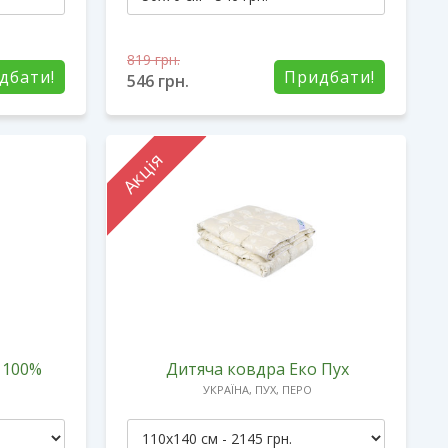
819
грн.
дбати!
Придбати!
546
грн.
Акція
 100%
Дитяча ковдра Еко Пух
УКРАЇНА, ПУХ, ПЕРО