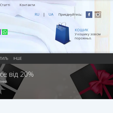
Статті
Контакти
RU
|
UA
Приєднуйтесь:
КОШИК
У кошику зовсім
порожньо.
ТИЛЬ
ІНШЕ
се від 20%
ення.