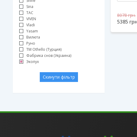
Shine
Sina
TAC
8078
грн.
VIVEN
5385
грн
Vladi
Yasam
Вилюта
Руно
ТМ Othello (Турция)
Фабрика снов (Украина)
Экопух
Скинути фільтр