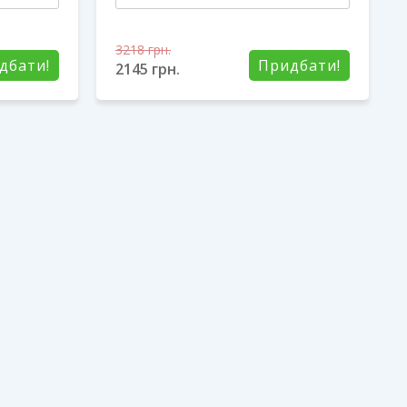
3218
грн.
дбати!
Придбати!
2145
грн.