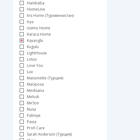
Hanibaba
HomeLine
Iris Home (Туркменистан)
Irya
Issimo Home
Karaca Home
Kayaoglu
Kugulu
LightHouse
Lotus
Love You
Lux
Maisonette (Турция)
Mariposa
Medisana
Melodi
MirSon
Nusa
Palmiye
Pavia
Profi Care
Sarah Anderson (Турция)