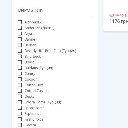
ВИРОБНИК
2814
грн.
1176
грн
Altinbasak
Andersen (Дания)
Arya
Barine
Beurer
Beverly Hills Polo Club (Турция)
Billerbeck
Boyroli
Buldans (Турция)
Camry
Cocoon
Cotton Box
Cotton Castillo
Desker
Enlora Home (Турция)
Eponj Home
Esperanza
First Choice
Gecem