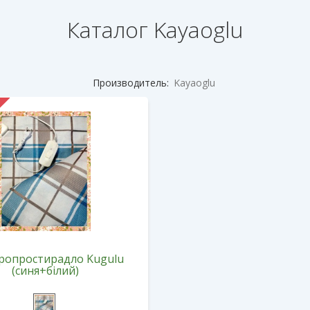
Каталог Kayaoglu
Производитель:
Kayaoglu
ропростирадло Kugulu
(синя+білий)