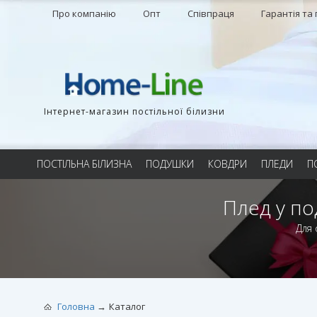
Про компанію
Опт
Співпраця
Гарантія та
Інтернет-магазин постільної білизни
ПОСТІЛЬНА БІЛИЗНА
ПОДУШКИ
КОВДРИ
ПЛЕДИ
П
Плед у по
Для 
Головна
Каталог