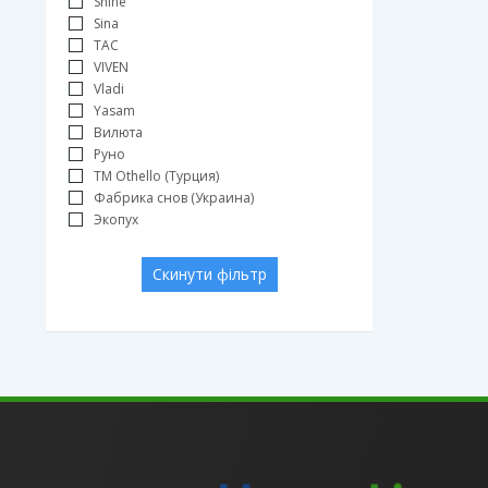
Shine
Sina
TAC
VIVEN
Vladi
Yasam
Вилюта
Руно
ТМ Othello (Турция)
Фабрика снов (Украина)
Экопух
Скинути фільтр