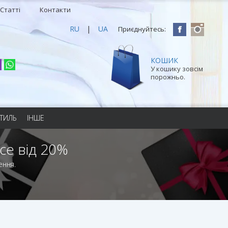
Статті
Контакти
RU
|
UA
Приєднуйтесь:
КОШИК
У кошику зовсім
порожньо.
ТИЛЬ
ІНШЕ
се від 20%
ення.