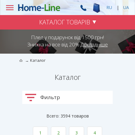
RU
|
UA
КАТАЛОГ ТОВАРІВ
Плед у подарунок від 1500 грн!
Знижка на все від 20%
Докладніше
Каталог
Каталог
Фильтр
Всего: 3594 товаров
1
2
3
4