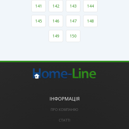
141
142
143
144
145
146
147
148
149
150
ІНФОРМАЦІЯ
ПРО КОМПАНІЮ
СТАТТІ