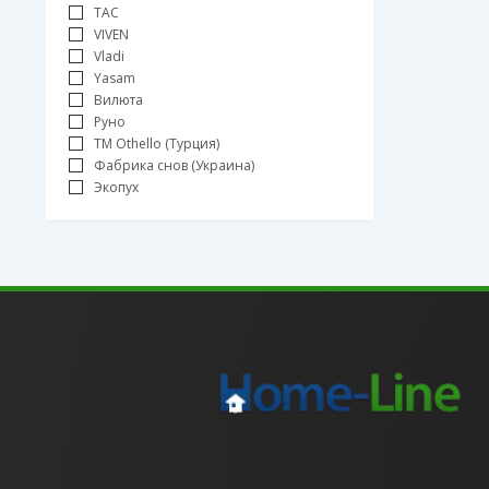
TAC
VIVEN
Vladi
Yasam
Вилюта
Руно
ТМ Othello (Турция)
Фабрика снов (Украина)
Экопух