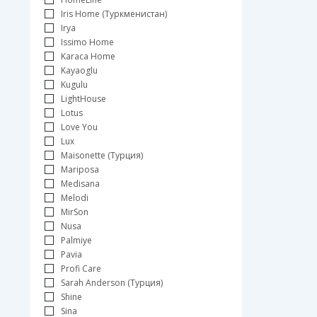
Iris Home (Туркменистан)
Irya
Issimo Home
Karaca Home
Kayaoglu
Kugulu
LightHouse
Lotus
Love You
Lux
Maisonette (Турция)
Mariposa
Medisana
Melodi
MirSon
Nusa
Palmiye
Pavia
Profi Care
Sarah Anderson (Турция)
Shine
Sina