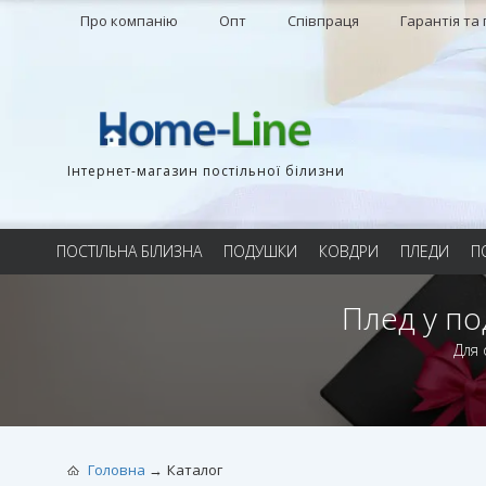
Про компанію
Опт
Співпраця
Гарантія та
Інтернет-магазин постільної білизни
ПОСТІЛЬНА БІЛИЗНА
ПОДУШКИ
КОВДРИ
ПЛЕДИ
П
Плед у по
Для 
Головна
Каталог