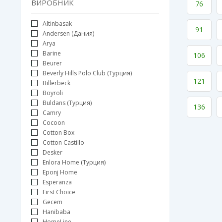
ВИРОБНИК
76
Altinbasak
91
Andersen (Дания)
Arya
Barine
106
Beurer
Beverly Hills Polo Club (Турция)
121
Billerbeck
Boyroli
Buldans (Турция)
136
Camry
Cocoon
Cotton Box
Cotton Castillo
Desker
Enlora Home (Турция)
Eponj Home
Esperanza
First Choice
Gecem
Hanibaba
HomeLine