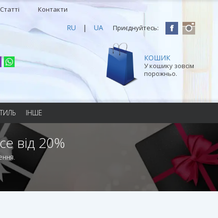
Статті
Контакти
RU
|
UA
Приєднуйтесь:
КОШИК
У кошику зовсім
порожньо.
ТИЛЬ
ІНШЕ
се від 20%
ення.