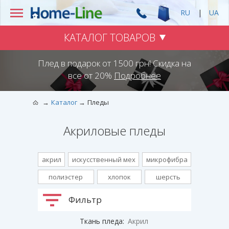
RU
|
UA
КАТАЛОГ ТОВАРОВ
Плед в подарок от 1500 грн! Скидка на
все от 20%
Подробнее
Каталог
Пледы
Акриловые пледы
акрил
искусственный мех
микрофибра
полиэстер
хлопок
шерсть
Фильтр
Ткань пледа:
Акрил