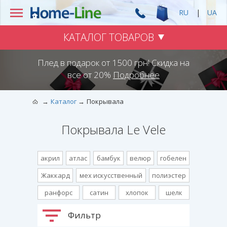
RU
|
UA
КАТАЛОГ ТОВАРОВ
Плед в подарок от 1500 грн! Скидка на
все от 20%
Подробнее
Каталог
Покрывала
Покрывала Le Vele
акрил
атлас
бамбук
велюр
гобелен
Жаккард
мех искусственный
полиэстер
ранфорс
сатин
хлопок
шелк
Фильтр