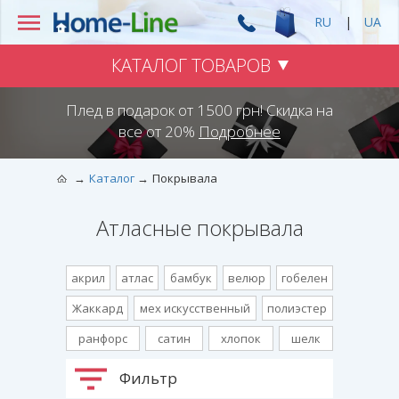
RU
|
UA
КАТАЛОГ ТОВАРОВ
Плед в подарок от 1500 грн! Скидка на
все от 20%
Подробнее
Каталог
Покрывала
Атласные покрывала
акрил
атлас
бамбук
велюр
гобелен
Жаккард
мех искусственный
полиэстер
ранфорс
сатин
хлопок
шелк
Фильтр