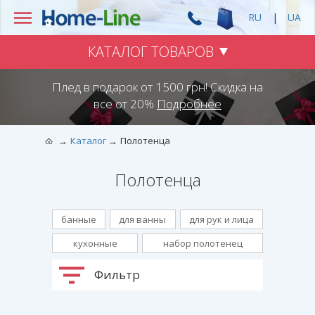
RU
|
UA
КАТАЛОГ ТОВАРОВ
Плед в подарок от 1500 грн! Скидка на
все от 20%
Подробнее
Каталог
Полотенца
Полотенца
банные
для ванны
для рук и лица
кухонные
набор полотенец
Фильтр