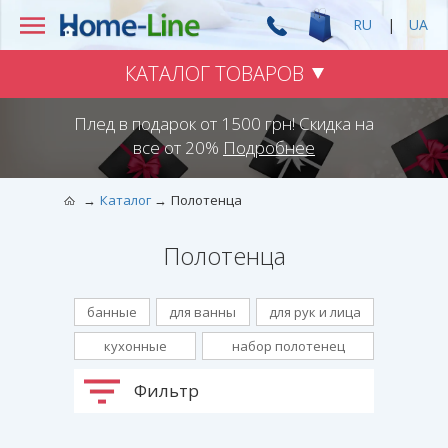
RU
|
UA
КАТАЛОГ ТОВАРОВ
Плед в подарок от 1500 грн! Скидка на
все от 20%
Подробнее
Каталог
Полотенца
Полотенца
банные
для ванны
для рук и лица
кухонные
набор полотенец
Фильтр