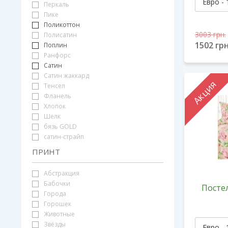
Перкаль
Пике
Поликоттон
3003
грн.
Полисатин
1502
грн
Поплин
Ранфорс
Сатин
Сатин жаккард
Акция
Тенсел
Фланель
Хлопок
Шелк
бязь GOLD
сатин-страйп
ПРИНТ
Абстракция
Бабочки
Постел
Города
Горошек
Животные
Звёзды