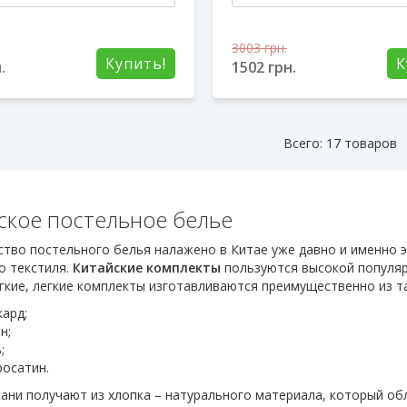
3003
грн.
Купить!
К
.
1502
грн.
Всего: 17 товаров
ское постельное белье
тво постельного белья налажено в Китае уже давно и именно э
о текстиля.
Китайские комплекты
пользуются высокой популяр
гкие, легкие комплекты изготавливаются преимущественно из та
ард;
н;
;
росатин.
кани получают из хлопка – натурального материала, который о