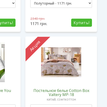
2340
грн.
упить!
Купить!
1171
грн.
Акция
ve You
Постельное белье Cotton Box
Valtery MP-18
КИТАЙ, СОФТКОТТОН