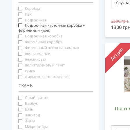
Коробка
ПВХ
Подарочная
2600
грн.
Подарочная картонная коробка +
1300
грн
фирменный кулек
Подарочная коробка
Фирменная коробка
Фирменный чехол на завязках
Акция
пвх на молнии
пластиковая
полиэтиленовый пакет
сумка
фирменная силиконовая
ТКАНЬ
Cтрайп сатин
Бамбук
Постел
Бязь
Жаккард
Жатка
Микрофибра