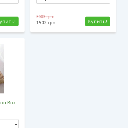
3003
грн.
упить!
Купить!
1502
грн.
ton Box