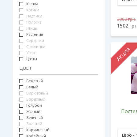
Клетка
Котики
Надписи
3003
грн.
Полоска
1502
грн
Птицы
Растения
Сердечки
Снежинки
Акция
Узор
Цветы
ЦВЕТ
Бежевый
Белый
Бирюзовый
Бордовый
Голубой
Постел
Желтый
Зеленый
Золотой
Коричневый
Кофейный