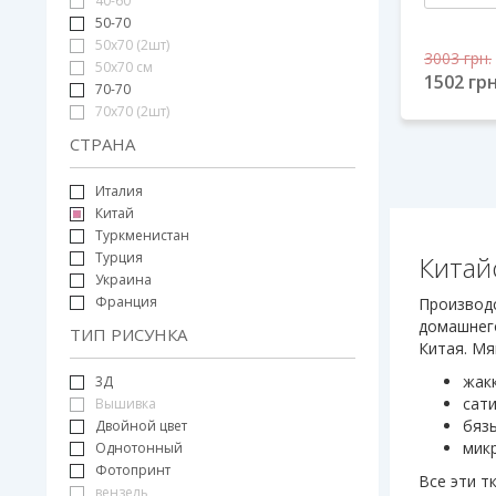
40-60
50-70
50х70 (2шт)
3003
грн.
50х70 см
1502
грн
70-70
70х70 (2шт)
СТРАНА
Италия
Китай
Туркменистан
Турция
Китай
Украина
Франция
Производс
домашнег
ТИП РИСУНКА
Китая. Мя
жакк
3Д
сати
Вышивка
бязь
Двойной цвет
мик
Однотонный
Фотопринт
Все эти т
вензель