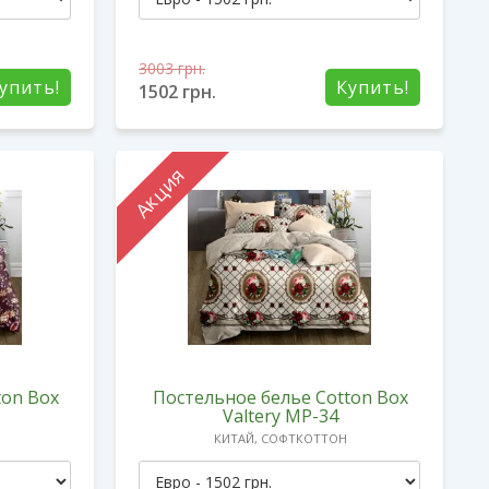
3003
грн.
упить!
Купить!
1502
грн.
Акция
ton Box
Постельное белье Cotton Box
Valtery MP-34
КИТАЙ, СОФТКОТТОН