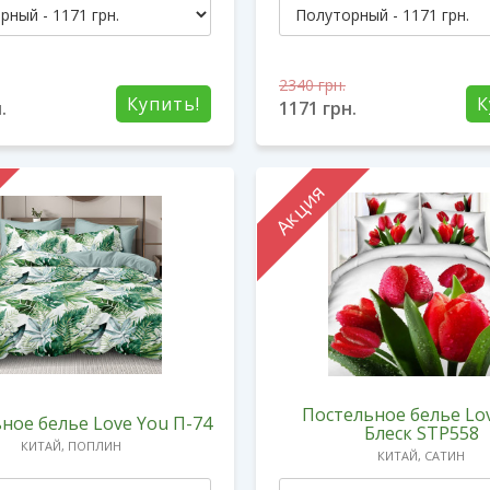
2340
грн.
Купить!
К
.
1171
грн.
Акция
Постельное белье Lo
ное белье Love You П-74
Блеск STP558
КИТАЙ, ПОПЛИН
КИТАЙ, САТИН