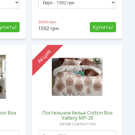
3003
грн.
упить!
Купить!
1502
грн.
Акция
ton Box
Постельное белье Cotton Box
Valtery MP-20
КИТАЙ СОФТКОТТОН