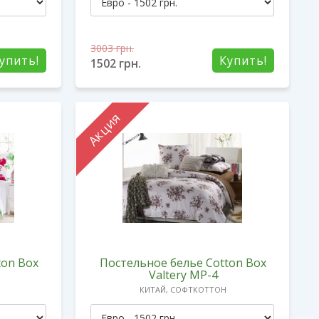
3003
грн.
упить!
Купить!
1502
грн.
Акция
ton Box
Постельное белье Cotton Box
Valtery MP-4
КИТАЙ, СОФТКОТТОН