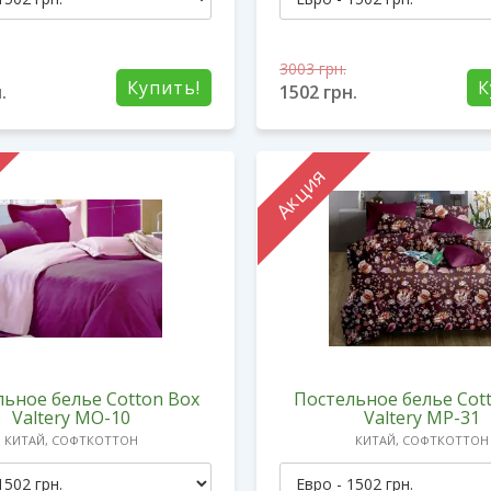
3003
грн.
Купить!
К
.
1502
грн.
Акция
ьное белье Cotton Box
Постельное белье Cot
Valtery MO-10
Valtery MP-31
КИТАЙ, СОФТКОТТОН
КИТАЙ, СОФТКОТТОН