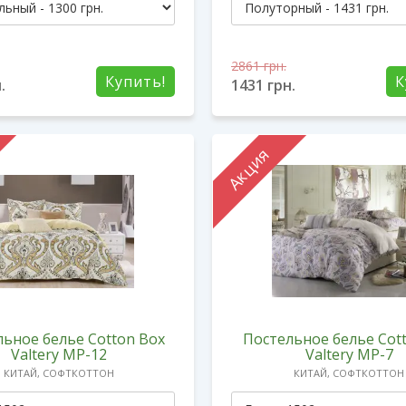
2861
грн.
Купить!
К
.
1431
грн.
Акция
ьное белье Cotton Box
Постельное белье Cot
Valtery MP-12
Valtery MP-7
КИТАЙ, СОФТКОТТОН
КИТАЙ, СОФТКОТТОН