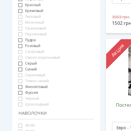
Красный
Кремовый
3003
грн.
Лиловый
1502
грн
Молочный
Оранжевый
Персиковый
Пудра
Акция
Розовый
Салатовый
Светло-коричневый
Серый
Синий
Сиреневый
Темно-синий
Фиолетовый
Фуксия
Черный
Постел
Шоколадный
НАВОЛОЧКИ
40-40