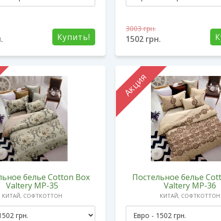
3003
грн.
Купить!
К
.
1502
грн.
Акция
ьное белье Cotton Box
Постельное белье Cot
Valtery MP-35
Valtery MP-36
КИТАЙ, СОФТКОТТОН
КИТАЙ, СОФТКОТТОН