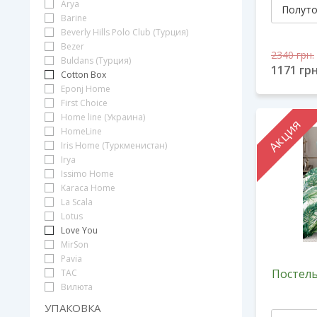
Arya
Barine
Beverly Hills Polo Club (Турция)
Bezer
2340
грн.
Buldans (Турция)
1171
грн
Cotton Box
Eponj Home
First Choice
Home line (Украина)
Акция
HomeLine
Iris Home (Туркменистан)
Irya
Issimo Home
Karaca Home
La Scala
Lotus
Love You
MirSon
Pavia
Постель
TAC
Вилюта
УПАКОВКА