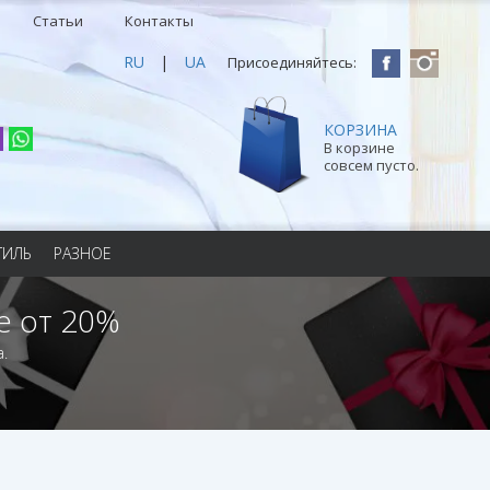
Статьи
Контакты
RU
|
UA
Присоединяйтесь:
КОРЗИНА
В корзине
совсем пусто.
ТИЛЬ
РАЗНОЕ
е от 20%
.