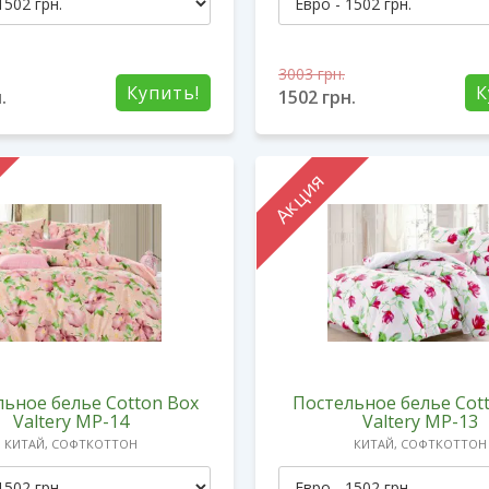
3003
грн.
Купить!
К
.
1502
грн.
Акция
ьное белье Cotton Box
Постельное белье Cot
Valtery MP-14
Valtery MP-13
КИТАЙ, СОФТКОТТОН
КИТАЙ, СОФТКОТТОН