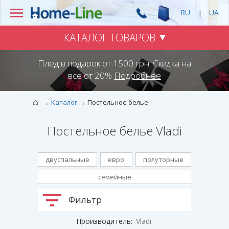
RU
|
UA
КАТАЛОГ ТОВАРОВ
Плед в подарок от 1500 грн! Скидка на
все от 20%
Подробнее
Каталог
Постельное белье
Постельное белье Vladi
двуспальные
евро
полуторные
семейные
Фильтр
Производитель:
Vladi