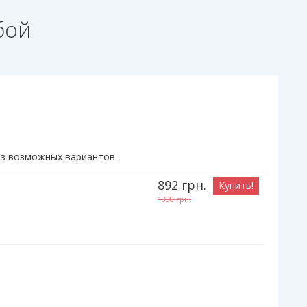
бой
из возможных вариантов.
892
грн.
Купить!
1338
грн.