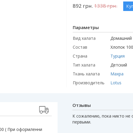
892
грн.
1338
грн.
Ку
Параметры
Вид халата
Домашний
Состав
Хлопок 10
Страна
Турция
Тип халата
Детский
Ткань халата
Махра
Производитель
Lotus
Отзывы
К сожалению, пока никто не 
первыми.
:00 ( При оформленни