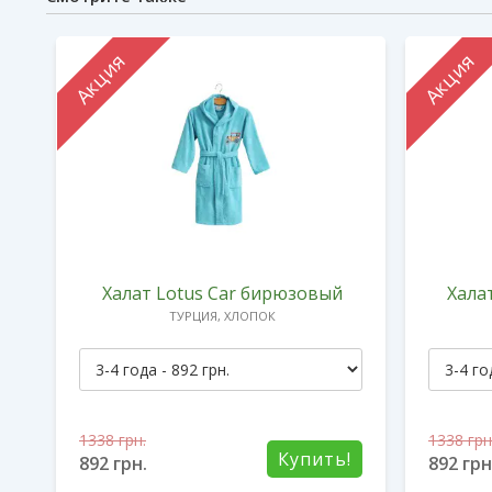
Акция
Акция
it
Халат Lotus Car бирюзовый
Хала
ТУРЦИЯ, ХЛОПОК
1338
грн.
1338
грн
!
Купить!
892
грн.
892
грн