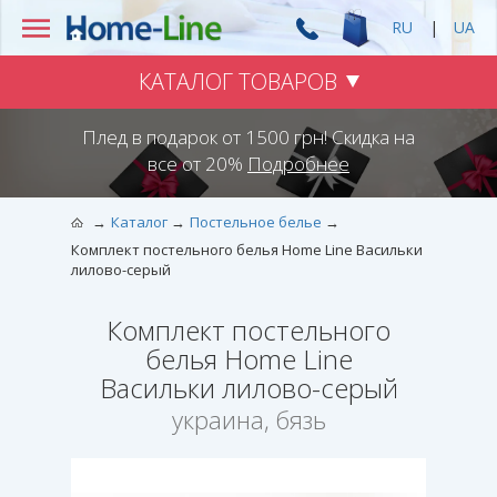
RU
|
UA
КАТАЛОГ ТОВАРОВ
Плед в подарок от 1500 грн! Скидка на
все от 20%
Подробнее
Каталог
Постельное белье
Комплект постельного белья Home Line Васильки
лилово-серый
Комплект постельного
белья Home Line
Васильки лилово-серый
украина, бязь