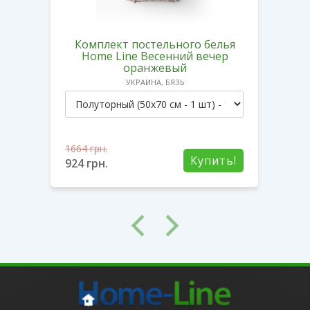
лья
Комплект постельного белья
По
сть
Home Line Весенний вечер
оранжевый
УКРАИНА, БЯЗЬ
1664
грн.
1664
ть!
Купить!
924
грн.
924