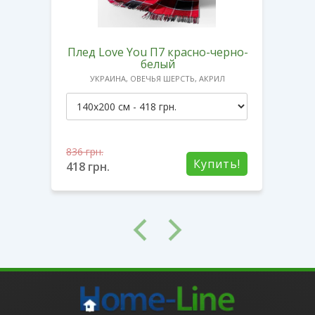
Плед Love You П7 красно-черно-
Пл
белый
Л
УКРАИНА, ОВЕЧЬЯ ШЕРСТЬ, АКРИЛ
836
грн.
836
г
ть!
Купить!
418
грн.
418