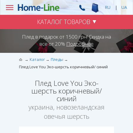
RU
|
UA
КАТАЛОГ ТОВАРОВ
Плед в подарок от 1500 грн! Скидка на
все от 20%
Подробнее
Каталог
Пледы
Плед Love You Эко-шерсть коричневый/ синий
Плед Love You Эко-
шерсть коричневый/
синий
украина, новозеландская
овечья шерсть