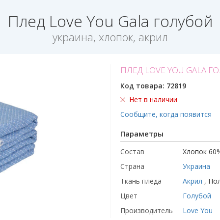
Плед Love You Gala голубой
украина, хлопок, акрил
ПЛЕД LOVE YOU GALA Г
Код товара:
72819
Нет в наличии
Сообщите, когда появится
Параметры
Состав
Хлопок 60%
Страна
Украина
Ткань пледа
Акрил
, По
Цвет
Голубой
Производитель
Love You