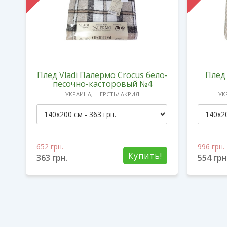
о-
Плед Vladi Палермо Crocus бело-
Плед 
песочно-касторовый №4
УКРАИНА, ШЕРСТЬ/ АКРИЛ
УК
652
грн.
996
грн.
!
Купить!
363
грн.
554
грн