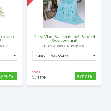
Антонио
Плед Vladi Валенсия №3 Parquet
й
бело-мятный
ЭСТЕР
УКРАИНА, ХЛОПОК/ ПОЛИЭСТЕР
996
грн.
Купить!
Купить!
554
грн.