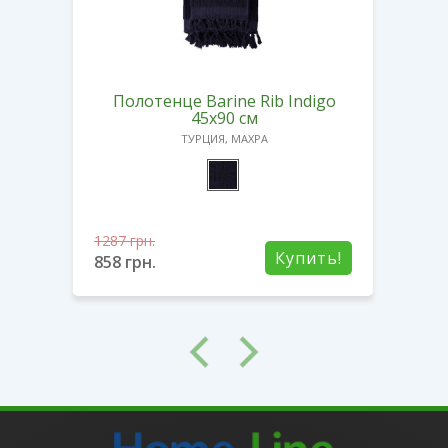
al
Полотенце Barine Rib Indigo
П
75 см
45х90 см
ТУРЦИЯ, МАХРА
1287
грн.
1321
ть!
Купить!
858
грн.
880