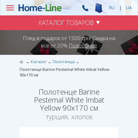
RU
|
UA
КАТАЛОГ ТОВАРОВ
Плед в подарок от 1500 грн! Скидка на
все от 20%
Подробнее
Каталог
Полотенца
Полотенце Barine Pestemal White Imbat Yellow
90х170 см
Полотенце Barine
Pestemal White Imbat
Yellow 90х170 см
турция, хлопок