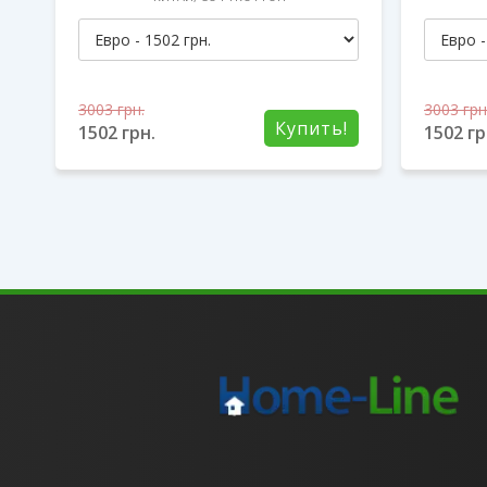
3003
грн.
3003
грн
!
Купить!
1502
грн.
1502
гр