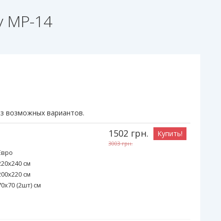
y MP-14
из возможных вариантов.
1502
грн.
Купить!
3003
грн.
Евро
220х240 см
200х220 см
70х70 (2шт) см