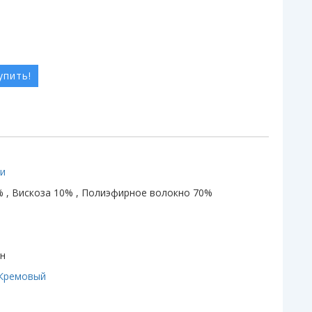
упить!
ки
% , Вискоза 10% , Полиэфирное волокно 70%
т
н
Кремовый