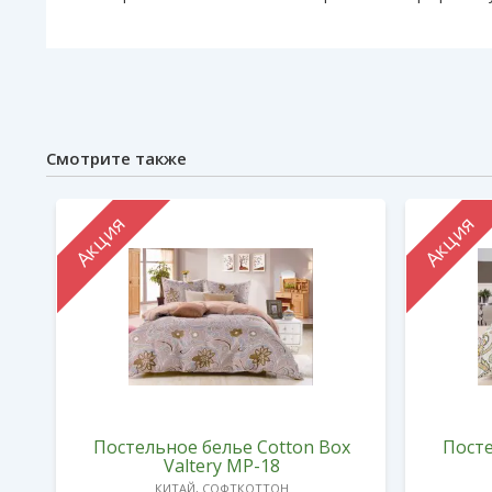
Смотрите также
Акция
Акция
x
Постельное белье Cotton Box
Посте
Valtery MP-18
КИТАЙ, СОФТКОТТОН