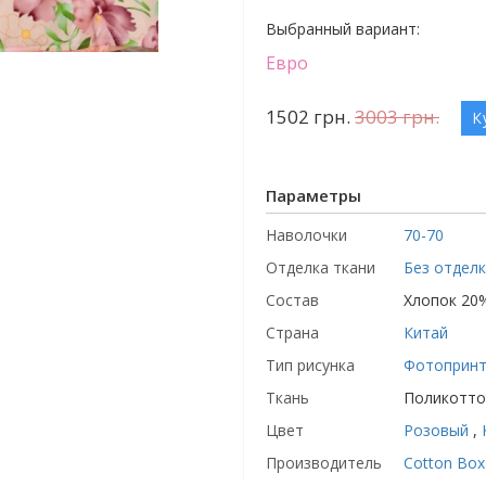
Выбранный вариант:
Евро
1502
грн.
3003
грн.
К
Параметры
Наволочки
70-70
Отделка ткани
Без отдел
Состав
Хлопок 20
Страна
Китай
Тип рисунка
Фотоприн
Ткань
Поликотто
Цвет
Розовый
,
Производитель
Cotton Box