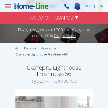
RU
|
UA
КАТАЛОГ ТОВАРОВ
Плед в подарок от 1500 грн! Скидка на
все от 20%
Подробнее
Каталог
Скатерти
Скатерть Lighthouse Freshness-66
Скатерть Lighthouse
Freshness-66
турция, полиэстер