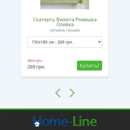
ine
Скатерть Вилюта Ромашка
С
и"
Оливка
УКРАИНА, ПАНАМА
404
грн.
404
г
ть!
Купить!
269
грн.
269