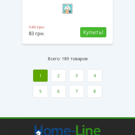
149
грн.
Купить!
83
грн.
Всего: 189 товаров
1
2
3
4
5
6
7
8