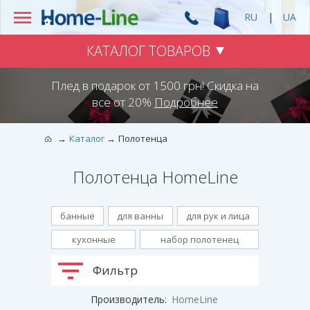
RU
|
UA
КАТАЛОГ ТОВАРОВ
Плед в подарок от 1500 грн! Скидка на
все от 20%
Подробнее
Каталог
Полотенца
Полотенца HomeLine
банные
для ванны
для рук и лица
кухонные
набор полотенец
Фильтр
Производитель:
HomeLine