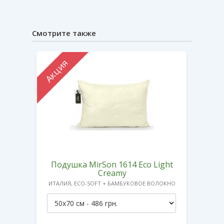
Смотрите также
Акция
Акци
ight
Подушка MirSon 1614 Eco Light
Под
Creamy
ИТАЛИЯ, ECO-SOFT + БАМБУКОВОЕ ВОЛОКНО
ИТАЛ