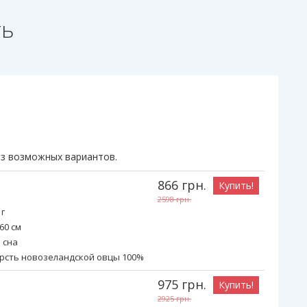
ть
из возможных вариантов.
866
грн.
Купить!
2598
грн.
 г
60 см
 сна
рсть новозеландской овцы 100%
975
грн.
Купить!
2925
грн.