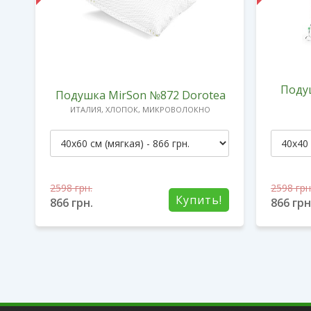
Поду
2
Подушка MirSon №872 Dorotea
ИТАЛИЯ, ХЛОПОК, МИКРОВОЛОКНО
2598
грн.
2598
грн
!
Купить!
866
грн.
866
грн