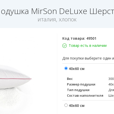
одушка MirSon DeLuxe Шерс
италия, хлопок
Код товара:
49501
Товар есть в наличии
Для покупки выберите один 
40х60 см
Вес
300
Размер подушки
40х
Тип подушки
Для
Состав наполнителя
Ше
40х60 см