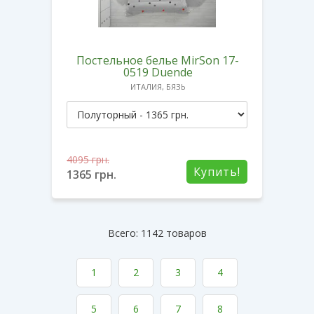
Постельное белье MirSon 17-
0519 Duende
ИТАЛИЯ, БЯЗЬ
4095
грн.
Купить!
1365
грн.
Всего: 1142 товаров
1
2
3
4
5
6
7
8