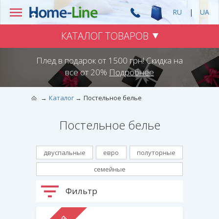
RU
|
UA
КАТАЛОГ ТОВАРОВ
Плед в подарок от 1500 грн! Скидка на
все от 20%
Подробнее
Каталог
Постельное белье
Постельное белье
двуспальные
евро
полуторные
семейные
Фильтр