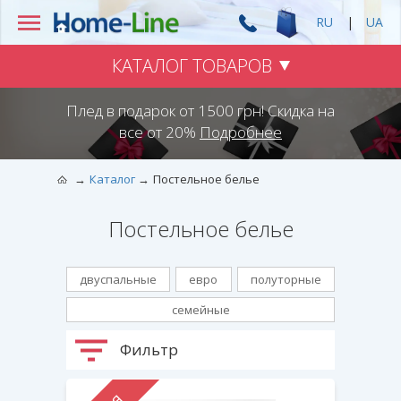
RU
|
UA
КАТАЛОГ ТОВАРОВ
Плед в подарок от 1500 грн! Скидка на
все от 20%
Подробнее
Каталог
Постельное белье
Постельное белье
двуспальные
евро
полуторные
семейные
Фильтр