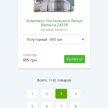
Комплект постельного белья
Вилюта 24318
УКРАИНА, РАНФОРС
1342
грн.
Купить!
895
грн.
Всего: 1142 товаров
1
2
3
4
5
6
7
8