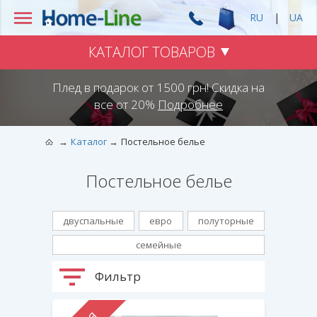
RU
|
UA
КАТАЛОГ ТОВАРОВ
Плед в подарок от 1500 грн! Скидка на
все от 20%
Подробнее
Каталог
Постельное белье
Постельное белье
двуспальные
евро
полуторные
семейные
Фильтр