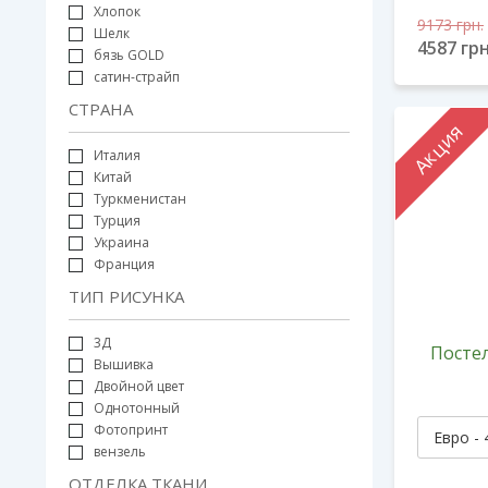
Хлопок
9173
грн.
Шелк
4587
грн
бязь GOLD
сатин-страйп
СТРАНА
Акция
Италия
Китай
Туркменистан
Турция
Украина
Франция
ТИП РИСУНКА
3Д
Постел
Вышивка
Двойной цвет
Однотонный
Фотопринт
вензель
ОТДЕЛКА ТКАНИ