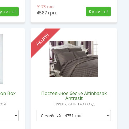
9173
грн.
упить!
Купить!
4587
грн.
Акция
ton Box
Постельное белье Altinbasak
Antrasit
КОЙ
ТУРЦИЯ, САТИН ЖАККАРД