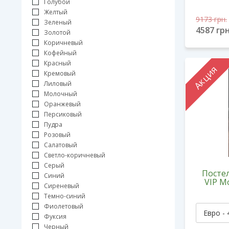
Голубой
Желтый
9173
грн.
Зеленый
4587
грн
Золотой
Коричневый
Кофейный
Красный
Акция
Кремовый
Лиловый
Молочный
Оранжевый
Персиковый
Пудра
Розовый
Салатовый
Светло-коричневый
Серый
Постел
Синий
VIP M
Сиреневый
Темно-синий
Фиолетовый
Фуксия
Черный