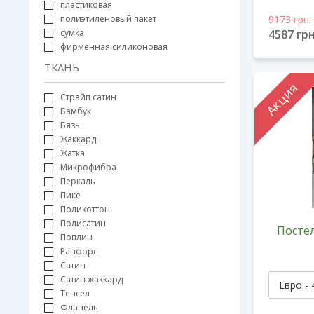
пластиковая
9173
грн.
полиэтиленовый пакет
4587
грн
сумка
фирменная силиконовая
ТКАНЬ
Акция
Cтрайп сатин
Бамбук
Бязь
Жаккард
Жатка
Микрофибра
Перкаль
Пике
Поликоттон
Полисатин
Постел
Поплин
Ранфорс
Сатин
Сатин жаккард
Тенсел
Фланель