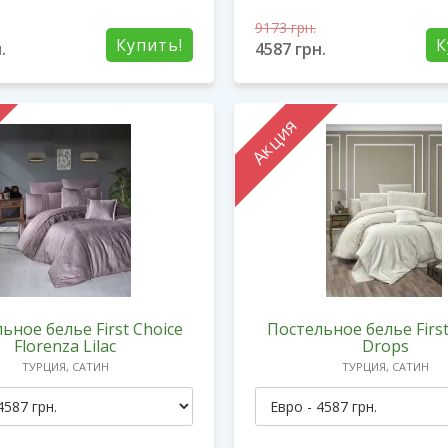
9173
грн.
Купить!
К
.
4587
грн.
Акция
ьное белье First Сhoice
Постельное белье First
Florenza Lilac
Drops
ТУРЦИЯ, САТИН
ТУРЦИЯ, САТИН