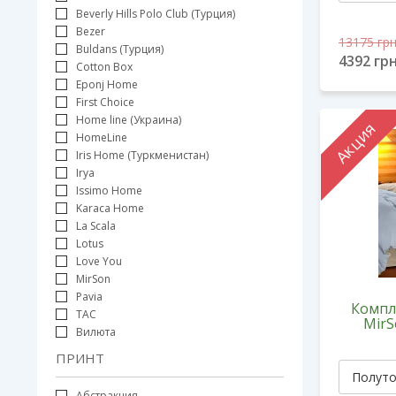
Beverly Hills Polo Club (Турция)
Bezer
13175
грн
Buldans (Турция)
4392
грн
Cotton Box
Eponj Home
First Choice
Home line (Украина)
Акция
HomeLine
Iris Home (Туркменистан)
Irya
Issimo Home
Karaca Home
La Scala
Lotus
Love You
MirSon
Pavia
Компл
TAC
MirS
Вилюта
ПРИНТ
Абстракция