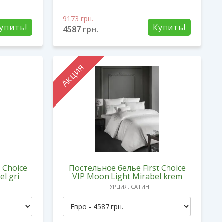
9173
грн.
упить!
Купить!
4587
грн.
Акция
 Choice
Постельное белье First Choice
l gri
VIP Moon Light Mirabel krem
ТУРЦИЯ, САТИН