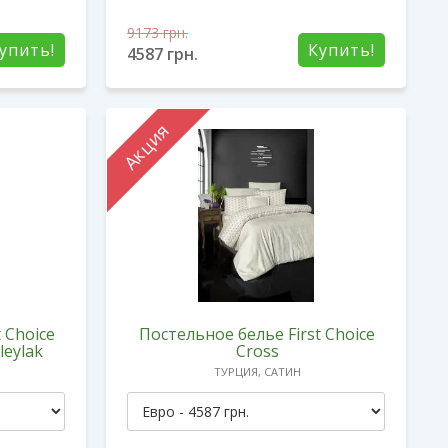
9173
грн.
упить!
Купить!
4587
грн.
Акция
 Choice
Постельное белье First Choice
leylak
Cross
ТУРЦИЯ, САТИН