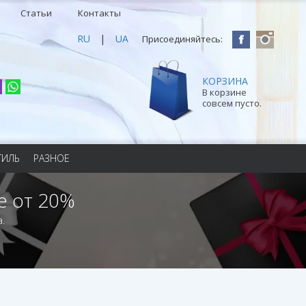
Статьи
Контакты
RU
|
UA
Присоединяйтесь:
КОРЗИНА
В корзине
совсем пусто.
ТИЛЬ
РАЗНОЕ
е от 20%
.