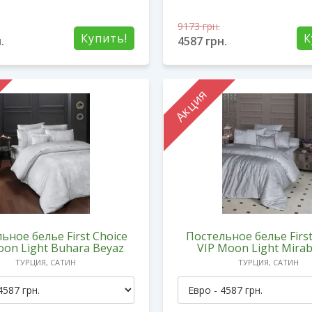
9173
грн.
Купить!
К
.
4587
грн.
Акция
ьное белье First Choice
Постельное белье First
oon Light Buhara Beyaz
VIP Moon Light Mirabe
ТУРЦИЯ, САТИН
ТУРЦИЯ, САТИН