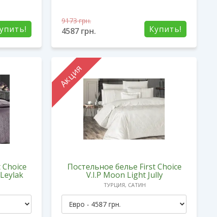
9173
грн.
упить!
Купить!
4587
грн.
Акция
 Choice
Постельное белье First Choice
 Leylak
V.I.P Moon Light Jully
ТУРЦИЯ, САТИН