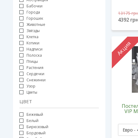
Бабочки
Города
13175
грн
Горошек
4392
грн
Животные
Звёзды
Клетка
Акция
Котики
Надписи
Полоска
Птицы
Растения
Сердечки
Снежинки
Узор
Цветы
ЦВЕТ
Постел
VIP M
Бежевый
Белый
Бирюзовый
Бордовый