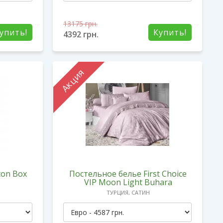
13175
грн.
упить!
Купить!
4392
грн.
Акция
ton Box
Постельное белье First Choice
VIP Moon Light Buhara
ТУРЦИЯ, САТИН