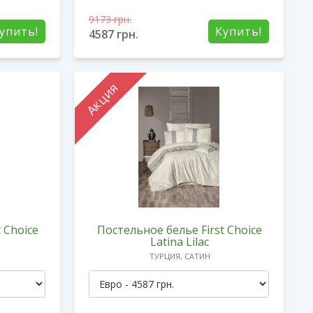
9173
грн.
упить!
Купить!
4587
грн.
Акция
 Choice
Постельное белье First Choice
Latina Lilac
ТУРЦИЯ, САТИН